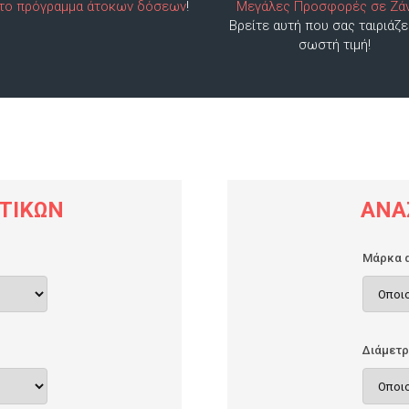
 το πρόγραμμα άτοκων δόσεων
!
Μεγάλες Προσφορές σε Ζά
Βρείτε αυτή που σας ταιριάζε
σωστή τιμή!
ΤΙΚΏΝ
ΑΝΑ
Mάρκα α
Διάμετ