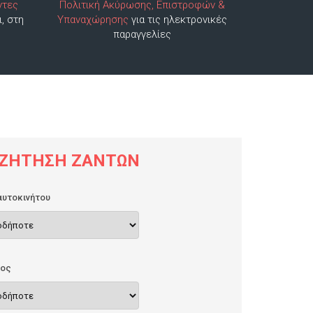
ντες
Πολιτική Ακύρωσης, Επιστροφών &
ι, στη
Υπαναχώρησης
για τις ηλεκτρονικές
παραγγελίες
ΖΉΤΗΣΗ ΖΑΝΤΏΝ
υτοκινήτου
ρος