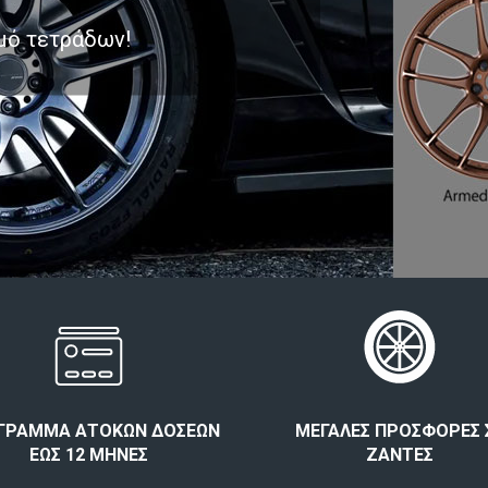
μό τετράδων!
ΓΡΑΜΜΑ ΆΤΟΚΩΝ ΔΌΣΕΩΝ
ΜΕΓΆΛΕΣ ΠΡΟΣΦΟΡΈΣ 
ΕΏΣ 12 ΜΉΝΕΣ
ΖΆΝΤΕΣ