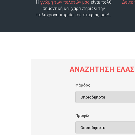
Η
γνώμη των πελατών μας
είναι πολύ
Δείτε
σημαντική και χαρακτηρίζει την
πολύχρονη πορεία της εταιρίας μας!..
ΑΝΑΖΉΤΗΣΗ ΕΛΑΣ
Φάρδος
Προφίλ