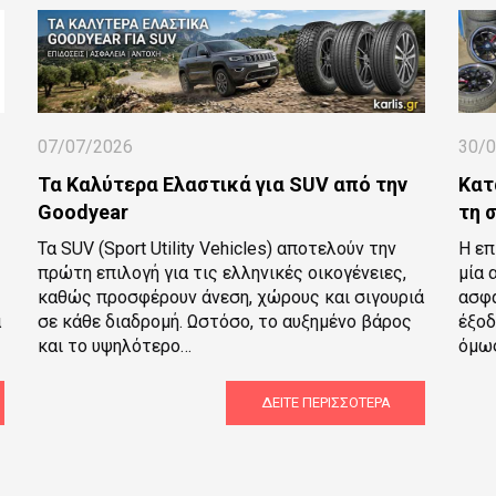
07/07/2026
30/
Τα Καλύτερα Ελαστικά για SUV από την
Κατ
Goodyear
τη 
Τα SUV (Sport Utility Vehicles) αποτελούν την
Η επ
πρώτη επιλογή για τις ελληνικές οικογένειες,
μία 
καθώς προσφέρουν άνεση, χώρους και σιγουριά
ασφά
α
σε κάθε διαδρομή. Ωστόσο, το αυξημένο βάρος
έξοδ
και το υψηλότερο…
όμως
ΔΕΊΤΕ ΠΕΡΙΣΣΌΤΕΡΑ