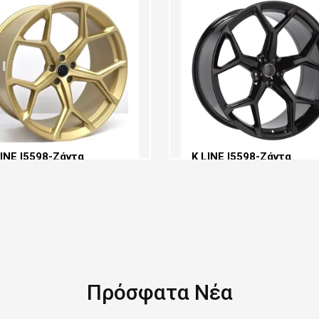
ΆΜΕΤΡΟΣ:
ΔΙΆΜΕΤΡΟΣ:
ΆΤΟΣ:
ΠΛΆΤΟΣ:
D SELECTION:
PCD SELECTION:
FSET:
OFFSET:
LINE I5598-Ζάντα
K LINE I5598-Ζάντα
ουμινίου - KLI5598 20x90
Αλουμινίου - KLI5598 23
112 ET 30 66.5 GOLD
5X112 ET 18 66.5 Black
L)
(BL)
87,50
€375,00
Πρόσφατα Νέα