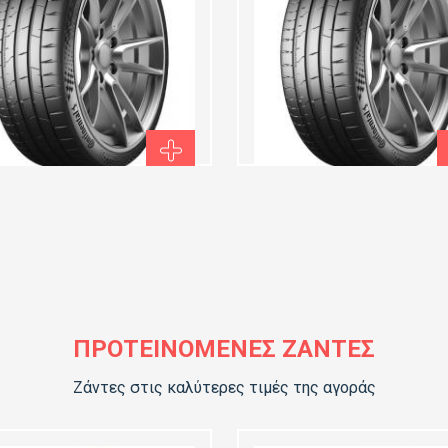
ΆΜΕΤΡΟΣ:
ΔΙΆΜΕΤΡΟΣ:
tinental Sport Contact 7
Continental Sport Contac
325/30ZR21 (108Y) XL FR
- HL315/35ZR21 (114Y) 
FR
31,50
€356,50
ΠΡΟΤΕΙΝΌΜΕΝΕΣ ΖΆΝΤΕΣ
Ζάντες στις καλύτερες τιμές της αγοράς