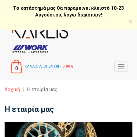
Παράκαμψη
Το κατάστημά μας θα παραμείνει κλειστό 10-23
προς
Αυγούστου, λόγω διακοπών!
το
×
κυρίως
περιεχόμενο
ΚΑΛΑΘΙ ΑΓΟΡΩΝ
(0) -
0.00 €
Toggle
0
navigat
Αρχική
Η εταιρία μας
Η εταιρία μας