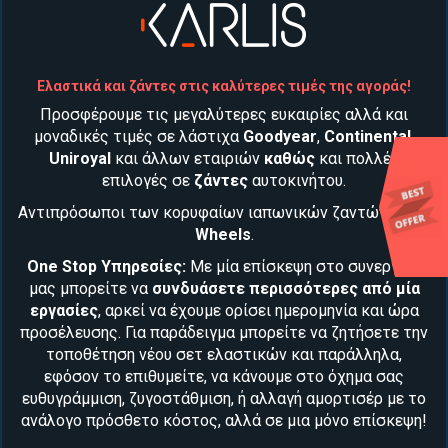
Ελαστικά και ζάντες στις καλύτερες τιμές της αγοράς!
Προσφέρουμε τις μεγαλύτερες ευκαιρίες αλλά και
μοναδικές τιμές σε λάστιχα
Goodyear
,
Continental
,
Uniroyal
και άλλων εταιριών
καθώς
και
πολλές
επιλογές σε
ζάντες
αυτοκινήτου
.
Αντιπρόσωποι των κορυφαίων ιαπωνικών ζαντών
Work
Wheels
.
One Stop Υπηρεσίες:
Με μία επίσκεψη στο συνεργείο
μας μπορείτε να
συνδυάσετε περισσότερες από μία
εργασίες
, αρκεί να έχουμε ορίσει ημερομηνία και ώρα
προσέλευσης. Για παράδειγμα μπορείτε να ζητήσετε την
τοποθέτηση νέου
σετ ελαστικών
και παράλληλα,
εφόσον το επιθυμείτε, να κάνουμε στο όχημα σας
ευθυγράμμιση, ζυγοστάθμιση
, ή αλλαγή
αμορτισέρ
με το
ανάλογο πρόσθετο κόστος, αλλά σε μια μόνο επίσκεψη!