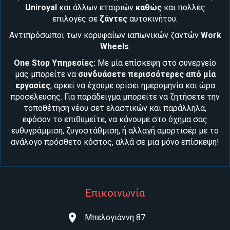
Uniroyal
και άλλων εταιριών
καθώς
και
πολλές
επιλογές σε
ζάντες
αυτοκινήτου
.
Αντιπρόσωποι των κορυφαίων ιαπωνικών ζαντών
Work
Wheels
.
One Stop Υπηρεσίες:
Με μία επίσκεψη στο συνεργείο
μας μπορείτε να
συνδυάσετε περισσότερες από μία
εργασίες
, αρκεί να έχουμε ορίσει ημερομηνία και ώρα
προσέλευσης. Για παράδειγμα μπορείτε να ζητήσετε την
τοποθέτηση νέου
σετ ελαστικών
και παράλληλα,
εφόσον το επιθυμείτε, να κάνουμε στο όχημα σας
ευθυγράμμιση, ζυγοστάθμιση
, ή αλλαγή
αμορτισέρ
με το
ανάλογο πρόσθετο κόστος, αλλά σε μια μόνο επίσκεψη!
Επικοινωνία
Μπελογιάννη 87