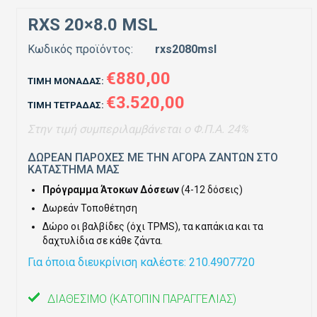
RXS 20×8.0 MSL
Κωδικός προϊόντος:
rxs2080msl
€880,00
ΤΙΜΉ ΜΟΝΆΔΑΣ:
€3.520,00
ΤΙΜΉ ΤΕΤΡΆΔΑΣ:
Στην τιμή συμπεριλαμβάνεται ο Φ.Π.Α. 24%
ΔΩΡΕΑΝ ΠΑΡΟΧΕΣ ΜΕ ΤΗΝ ΑΓΟΡΑ ΖΑΝΤΩΝ ΣΤΟ
ΚΑΤΑΣΤΗΜΑ ΜΑΣ
Πρόγραμμα Άτοκων Δόσεων
(4-12 δόσεις)
Δωρεάν Τοποθέτηση
Δώρο οι βαλβίδες (όχι TPMS), τα καπάκια και τα
δαχτυλίδια σε κάθε ζάντα.
Για όποια διευκρίνιση καλέστε: 210.4907720
ΔΙΑΘΈΣΙΜΟ
(ΚΑΤΌΠΙΝ ΠΑΡΑΓΓΕΛΊΑΣ)