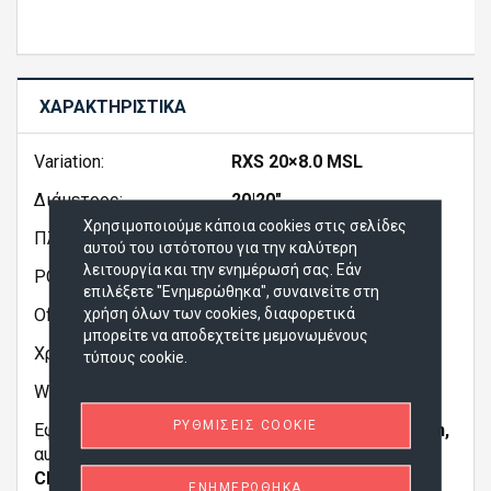
ΧΑΡΑΚΤΗΡΙΣΤΙΚΆ
Variation:
RXS 20×8.0 MSL
Διάμετρος:
20|20"
Χρησιμοποιούμε κάποια cookies στις σελίδες
Πλάτος:
80|8"
αυτού του ιστότοπου για την καλύτερη
λειτουργία και την ενημέρωσή σας. Εάν
PCD:
5x98 έως 5x120
επιλέξετε "Ενημερώθηκα", συναινείτε στη
Offset:
χρήση όλων των cookies, διαφορετικά
μπορείτε να αποδεχτείτε μεμονωμένους
Χρώμα:
Silver|Ασημί
τύπους cookie.
Wheel Color:
ΡΥΘΜΊΣΕΙΣ COOKIE
Εφαρμογή σε μάρκα
Alfa Romeo, Aston Martin,
αυτοκινήτου:
Audi, Bentley, BMW,
Chrysler, Citroen, Corvette, Ferrari, Honda,
ΕΝΗΜΕΡΏΘΗΚΑ