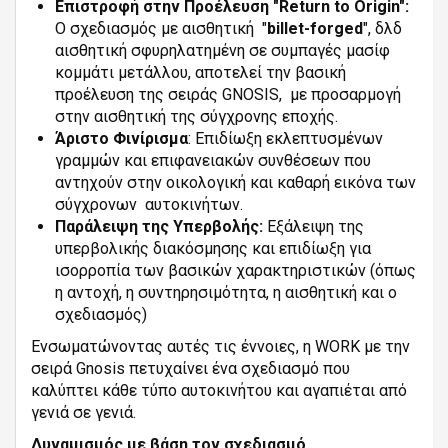
Επιστροφή στην Προέλευση "Return to Origin":
Ο σχεδιασμός με αισθητική "
billet-forged
", δλδ
αισθητική σφυρηλατημένη σε συμπαγές μασίφ
κομμάτι μετάλλου, αποτελεί την βασική
προέλευση της σειράς GNOSIS, με προσαρμογή
στην αισθητική της σύγχρονης εποχής.
Άριστο Φινίρισμα
: Επιδίωξη εκλεπτυσμένων
γραμμών και επιφανειακών συνθέσεων που
αντηχούν στην οικολογική και καθαρή εικόνα των
σύγχρονων αυτοκινήτων.
Παράλειψη της Υπερβολής:
Εξάλειψη της
υπερβολικής διακόσμησης και επιδίωξη για
ισορροπία των βασικών χαρακτηριστικών (όπως
η αντοχή, η συντηρησιμότητα, η αισθητική και ο
σχεδιασμός)
Ενσωματώνοντας αυτές τις έννοιες, η WORK με την
σειρά Gnosis πετυχαίνει ένα σχεδιασμό που
καλύπτει κάθε τύπο αυτοκινήτου και αγαπιέται από
γενιά σε γενιά.
Δυναμισμός με βάση τον σχεδιασμό