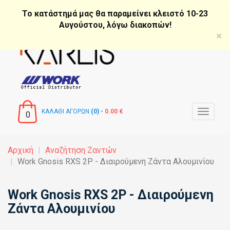
Παράκαμψη
Το κατάστημά μας θα παραμείνει κλειστό 10-23
προς
Αυγούστου, λόγω διακοπών!
το
×
κυρίως
περιεχόμενο
ΚΑΛΑΘΙ ΑΓΟΡΩΝ
(0) -
0.00 €
Toggle
0
navigat
Αρχική
Αναζήτηση Ζαντών
Work Gnosis RXS 2P - Διαιρούμενη Ζάντα Αλουμινίου
Work Gnosis RXS 2P - Διαιρούμενη
Ζάντα Αλουμινίου