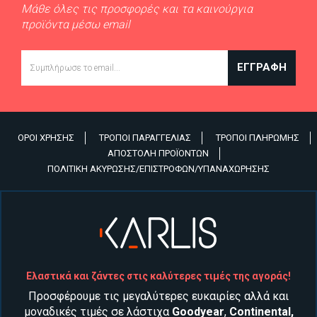
Μάθε όλες τις προσφορές και τα καινούργια
προϊόντα μέσω email
Email
ΕΓΓΡΑΦΉ
ΌΡΟΙ ΧΡΉΣΗΣ
ΤΡΌΠΟΙ ΠΑΡΑΓΓΕΛΊΑΣ
ΤΡΌΠΟΙ ΠΛΗΡΩΜΉΣ
Υποσέλιδο
ΑΠΟΣΤΟΛΉ ΠΡΟΪΌΝΤΩΝ
ΠΟΛΙΤΙΚΉ ΑΚΎΡΩΣΗΣ/ΕΠΙΣΤΡΟΦΏΝ/ΥΠΑΝΑΧΏΡΗΣΗΣ
Ελαστικά και ζάντες στις καλύτερες τιμές της αγοράς!
Προσφέρουμε τις μεγαλύτερες ευκαιρίες αλλά και
μοναδικές τιμές σε λάστιχα
Goodyear
,
Continental
,