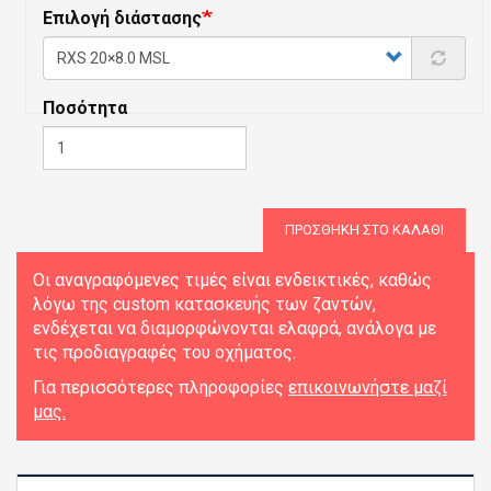
Επιλογή διάστασης
Ποσότητα
ΠΡΟΣΘΉΚΗ ΣΤΟ ΚΑΛΆΘΙ
Οι αναγραφόμενες τιμές είναι ενδεικτικές, καθώς
λόγω της custom κατασκευής των ζαντών,
ενδέχεται να διαμορφώνονται ελαφρά, ανάλογα με
τις προδιαγραφές του οχήματος.
Για περισσότερες πληροφορίες
επικοινωνήστε μαζί
μας.