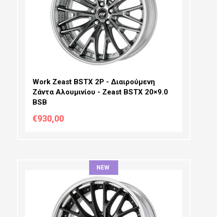
ΠΛΆΤΟΣ:
PCD SELECTION:
OFFSET:
Work Zeast BSTX 2P - Διαιρούμενη
Ζάντα Αλουμινίου - Zeast ΒSTX 20×9.0
BSB
€930,00
NEW
ΔΙΆΜΕΤΡΟΣ: