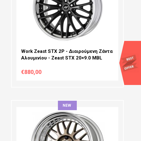
ΠΛΆΤΟΣ:
PCD SELECTION:
OFFSET:
Work Zeast STX 2P - Διαιρούμενη Ζάντα
Αλουμινίου - Zeast STX 20×9.0 MBL
€880,00
NEW
ΔΙΆΜΕΤΡΟΣ:
ΠΛΆΤΟΣ: