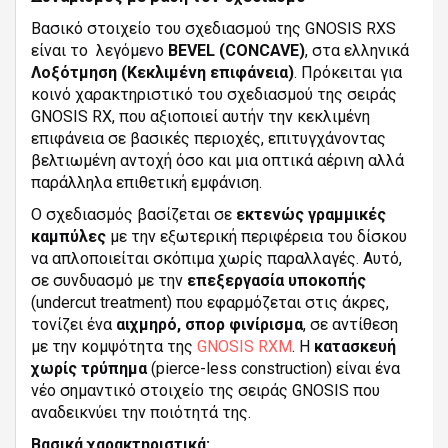
Βασικό στοιχείο του σχεδιασμού της GNOSIS RXS
είναι το λεγόμενο
BEVEL (CONCAVE)
, στα ελληνικά
Λοξότμηση (Κεκλιμένη επιφάνεια)
. Πρόκειται για
κοινό χαρακτηριστικό του σχεδιασμού της σειράς
GNOSIS RX, που αξιοποιεί αυτήν την κεκλιμένη
επιφάνεια σε βασικές περιοχές, επιτυγχάνοντας
βελτιωμένη αντοχή όσο και μια οπτικά αέρινη αλλά
παράλληλα επιθετική εμφάνιση.
Ο σχεδιασμός βασίζεται σε
εκτενώς γραμμικές
καμπύλες
με την εξωτερική περιφέρεια του δίσκου
να απλοποιείται σκόπιμα χωρίς παραλλαγές. Αυτό,
σε συνδυασμό με την
επεξεργασία υποκοπής
(undercut treatment) που εφαρμόζεται στις άκρες,
τονίζει ένα
αιχμηρό, σπορ φινίρισμα
, σε αντίθεση
με την κομψότητα της
GNOSIS RXM
. Η
κατασκευή
χωρίς τρύπημα
(pierce-less construction) είναι ένα
νέο σημαντικό στοιχείο της σειράς GNOSIS που
αναδεικνύει την ποιότητά της.
Βασικά χαρακτηριστικά: