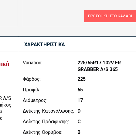
ΠΡΟΣΘΉΚΗ ΣΤΟ ΚΑΛΆΘΙ
ΧΑΡΑΚΤΗΡΙΣΤΙΚΆ
τικό
Variation:
225/65R17 102V FR
GRABBER A/S 365
Φάρδος:
225
Προφίλ:
65
R A/S
Διάμετρος:
17|17
μήκος
Δείκτης Κατανάλωσης:
D
ι
ε
Δείκτης Πρόσφυσης:
C
Δείκτης Θορύβου:
B