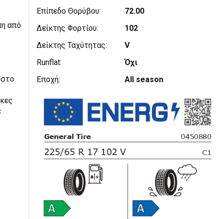
Επίπεδο Θορύβου:
72.00
πη από
Δείκτης Φορτίου:
102
Δείκτης Ταχύτητας:
V
Runflat:
Όχι
 στο
Εποχή:
All season
ήκες
ε