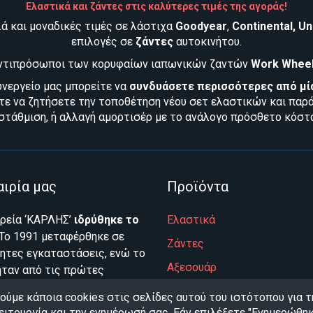
Ελαστικά και ζάντες στις καλύτερες τιμές της αγοράς!
ά και μοναδικές τιμές σε λάστιχα
Goodyear
,
Continental
,
Un
επιλογές σε
ζάντες
αυτοκινήτου
.
ντιπρόσωποι των κορυφαίων ιαπωνικών ζαντών
Work Whee
υνεργείο μας μπορείτε να
συνδυάσετε περισσότερες από μί
ίτε να ζητήσετε την τοποθέτηση νέου
σετ ελαστικών
και παρά
οστάθμιση
, ή αλλαγή
αμορτισέρ
με το ανάλογο πρόσθετο κόστο
αιρία μας
Προϊόντα
ιρεία ‘ΚΑΡΛΗΣ’
ιδρύθηκε το
Ελαστικά
Το 1991 μεταφέρθηκε σε
Ζάντες
τητες εγκαταστάσεις, ενώ το
Αξεσουάρ
ήταν από τις πρώτες
ίες που μπήκε στο χώρο του
Αμορτισέρ
ούμε κάποια cookies στις σελίδες αυτού του ιστότοπου για τ
et! Από το 2004
ειτουργία και την ενημέρωσή σας. Εάν επιλέξετε "Ενημερώθηκ