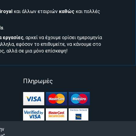
iroyal
και άλλων εταιριών
καθώς
και
πολλές
ls
.
α εργασίες
, αρκεί να έχουμε ορίσει ημερομηνία
λληλα, εφόσον το επιθυμείτε, να κάνουμε στο
ς, αλλά σε μια μόνο επίσκεψη!
Πληρωμές
ην
α",