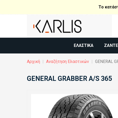
Παράκαμψη
Το κατάσ
προς
το
κυρίως
περιεχόμενο
ΕΛΑΣΤΙΚΆ
ΖΆΝΤΕ
Αρχική
Αναζήτηση Ελαστικών
GENERAL GR
GENERAL GRABBER A/S 365