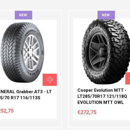
NEW
NEW
ΆΤΟΣ:
ΠΛΆΤΟΣ:
ΟΦΊΛ:
ΠΡΟΦΊΛ:
ΆΜΕΤΡΟΣ:
ΔΙΆΜΕΤΡΟΣ:
Cooper Evolution MTT -
NERAL Grabber AT3 - LT
LT285/70R17 121/118Q
5/70 R17 116/113S
EVOLUTION MTT OWL
252,75
€272,75