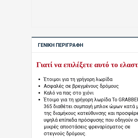
ΓΕΝΙΚΉ ΠΕΡΙΓΡΑΦΉ
Description
Γιατί να επιλέξετε αυτό το ελασ
and
Overview
Έτοιμοι για τη γρήγορη λωρίδα
Ασφαλές σε βρεγμένους δρόμους
Καλό να πας στο χιόνι
Έτοιμο για τη γρήγορη λωρίδα Το GRABBE
365 διαθέτει συμπαγή μπλοκ ώμων κατά 
της διαμήκους κατεύθυνσης και προσφέρε
υψηλά επίπεδα πρόσφυσης που οδηγούν σ
μικρές αποστάσεις φρεναρίσματος σε
στεγνούς δρόμους.