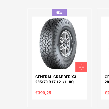
NEW
ΠΛΆΤΟΣ:
ΠΛ
ΠΡΟΦΊΛ:
ΠΡ
ΔΙΆΜΕΤΡΟΣ:
ΔΙ
GENERAL GRABBER X3 -
GE
285/70 R17 121/118Q
28
€390,25
€