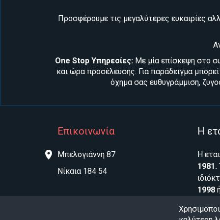
Προσφέρουμε τις μεγαλύτερες ευκαιρίες αλλ
Α
One Stop Υπηρεσίες:
Με μία επίσκεψη στο σ
και ώρα προσέλευσης. Για παράδειγμα μπορε
όχημα σας
ευθυγράμμιση, ζυγ
Επικοινωνία
Η ετ
Μπελογιάννη 87
Η ετα
1981.
Νίκαια 184 54
ιδιόκ
1998
εταιρ
210 4907720
Χρησιμοποι
Intern
Φόρμα επικοινωνίας
καλύτερη λ