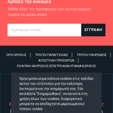
Άρπαξε την ευκαιρία
Μάθε όλες τις προσφορές και τα καινούργια
προϊόντα μέσω email
Email
ΕΓΓΡΑΦΉ
ΌΡΟΙ ΧΡΉΣΗΣ
ΤΡΌΠΟΙ ΠΑΡΑΓΓΕΛΊΑΣ
ΤΡΌΠΟΙ ΠΛΗΡΩΜΉΣ
Υποσέλιδο
ΑΠΟΣΤΟΛΉ ΠΡΟΪΌΝΤΩΝ
ΠΟΛΙΤΙΚΉ ΑΚΎΡΩΣΗΣ/ΕΠΙΣΤΡΟΦΏΝ/ΥΠΑΝΑΧΏΡΗΣΗΣ
Χρησιμοποιούμε κάποια cookies στις σελίδες
αυτού του ιστότοπου για την καλύτερη
λειτουργία και την ενημέρωσή σας. Εάν
επιλέξετε "Ενημερώθηκα", συναινείτε στη
χρήση όλων των cookies, διαφορετικά
μπορείτε να αποδεχτείτε μεμονωμένους
Ελαστικά και ζάντες στις καλύτερες τιμές της αγοράς!
τύπους cookie.
Προσφέρουμε τις μεγαλύτερες ευκαιρίες αλλά και