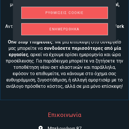
μοναδικές τιμές σε λάστιχα
Goodyear
,
Continental
,
Uniroyal
και άλλων εταιριών
καθώς
και
πολλές
ΡΥΘΜΊΣΕΙΣ COOKIE
επιλογές σε
ζάντες
αυτοκινήτου
.
Αντιπρόσωποι των κορυφαίων ιαπωνικών ζαντών
Work
ΕΝΗΜΕΡΏΘΗΚΑ
Wheels
.
One Stop Υπηρεσίες:
Με μία επίσκεψη στο συνεργείο
μας μπορείτε να
συνδυάσετε περισσότερες από μία
εργασίες
, αρκεί να έχουμε ορίσει ημερομηνία και ώρα
προσέλευσης. Για παράδειγμα μπορείτε να ζητήσετε την
τοποθέτηση νέου
σετ ελαστικών
και παράλληλα,
εφόσον το επιθυμείτε, να κάνουμε στο όχημα σας
ευθυγράμμιση, ζυγοστάθμιση
, ή αλλαγή
αμορτισέρ
με το
ανάλογο πρόσθετο κόστος, αλλά σε μια μόνο επίσκεψη!
Επικοινωνία
Μπελογιάννη 87