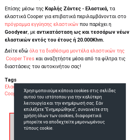
Επίσης μέσω της
Καρλής Ζάντες - Ελαστικά,
τα
ελαστικά Cooper για επιβατικά περιλαμβάνονται στο
πρόγραμμα εγγύησης ελαστικών
που παρέχει η
Goodyear
, με
αντικατάσταση ως και τεσσάρων νέων
ελαστικών εντός του έτους ή 20.000Khm.
Δείτε εδώ
όλα τα διαθέσιμα μοντέλα ελαστικών της
Cooper Tires
και αναζητήστε μέσα από τα φίλτρα τις
διαστάσεις του αυτοκινήτου σας!
Tags
Ελαστικά Cooper Tires
Ελαστικά Goodyear
Χρησιμοποιούμε κάποια cookies στις σελίδες
Cooper Summer
αυτού του ιστότοπου για την καλύτερη
λειτουργία και την ενημέρωσή σας. Εάν
επιλέξετε "Ενημερώθηκα", συναινείτε στη
χρήση όλων των cookies, διαφορετικά
μπορείτε να αποδεχτείτε μεμονωμένους
τύπους cookie.