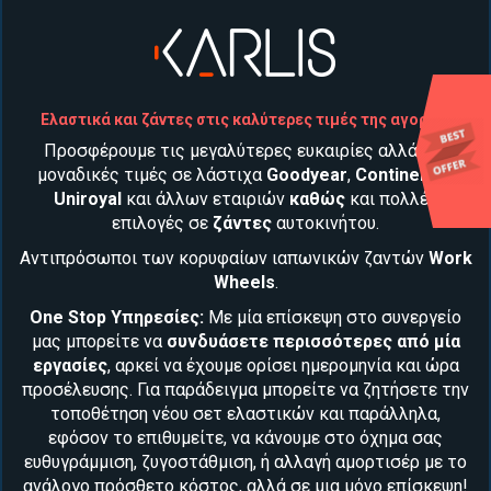
Ελαστικά και ζάντες στις καλύτερες τιμές της αγοράς!
Προσφέρουμε τις μεγαλύτερες ευκαιρίες αλλά και
μοναδικές τιμές σε λάστιχα
Goodyear
,
Continental
,
Uniroyal
και άλλων εταιριών
καθώς
και
πολλές
επιλογές σε
ζάντες
αυτοκινήτου
.
Αντιπρόσωποι των κορυφαίων ιαπωνικών ζαντών
Work
Wheels
.
One Stop Υπηρεσίες:
Με μία επίσκεψη στο συνεργείο
μας μπορείτε να
συνδυάσετε περισσότερες από μία
εργασίες
, αρκεί να έχουμε ορίσει ημερομηνία και ώρα
προσέλευσης. Για παράδειγμα μπορείτε να ζητήσετε την
τοποθέτηση νέου
σετ ελαστικών
και παράλληλα,
εφόσον το επιθυμείτε, να κάνουμε στο όχημα σας
ευθυγράμμιση, ζυγοστάθμιση
, ή αλλαγή
αμορτισέρ
με το
ανάλογο πρόσθετο κόστος, αλλά σε μια μόνο επίσκεψη!