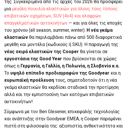
της. Συγκεκριμένα από τις αρχές του 2026 θα προσφέρει
μια
μεγάλη ποικιλία ελαστικών για όλους τους τύπους
επιβατικών οχημάτων, SUV (4x4) και ελαφρών
επαγγελματικών αυτοκινήτων
— και για όλες τις εποχές
του χρόνου (all season, summer, winter).
Η νέα γκάμα
ελαστικών
θα περιλαμβάνει πάνω από 500 διαφορετικά
μεγέθη και μοντέλα (κωδικούς ή SKU). Η παραγωγή της
νέας σειρά ελαστικών της Cooper
θα γίνεται σε
εργοστάσια της Good Year
που βρίσκονται σε χώρες
όπως η
Γερμανία, η Γαλλία, η Πολωνία, η Σλοβενία κ.α.
Το
υψηλό επίπεδο προδιαγραφών της Goodyear
και η
ευρωπαϊκή προέλευση
τους, σηματοδοτούν ότι η νέα
γκάμα ελαστικών θα κερδίσει σταδιακά την προτίμηση
αλλά και την εμπιστοσύνη των κατόχων επιβατικών
αυτοκινήτων!
Σύμφωνα με τον Ben Glesener, επικεφαλής τεχνολογίας
και ανάπτυξης στην Goodyear ΕΜΕΑ, η Cooper παραμένει
πιστή στη φιλοσοφία της: αξιοπιστία, ανθεκτικότητα και