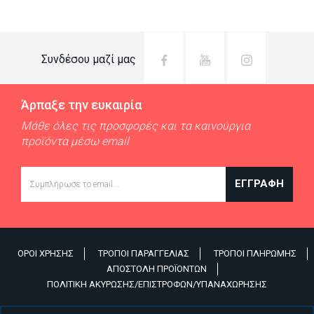
Συνδέσου μαζί μας
Άρπαξε την ευκαιρία
Μάθε όλες τις προσφορές και τα καινούργια
προϊόντα μέσω email
Email
ΕΓΓΡΑΦΉ
ΌΡΟΙ ΧΡΉΣΗΣ
ΤΡΌΠΟΙ ΠΑΡΑΓΓΕΛΊΑΣ
ΤΡΌΠΟΙ ΠΛΗΡΩΜΉΣ
Υποσέλιδο
ΑΠΟΣΤΟΛΉ ΠΡΟΪΌΝΤΩΝ
ΠΟΛΙΤΙΚΉ ΑΚΎΡΩΣΗΣ/ΕΠΙΣΤΡΟΦΏΝ/ΥΠΑΝΑΧΏΡΗΣΗΣ