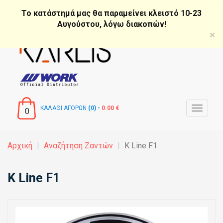
Παράκαμψη
Το κατάστημά μας θα παραμείνει κλειστό 10-23
προς
Αυγούστου, λόγω διακοπών!
το
×
κυρίως
περιεχόμενο
ΚΑΛΑΘΙ ΑΓΟΡΩΝ
(0) -
0.00 €
Toggle
0
navigat
Αρχική
Αναζήτηση Ζαντών
K Line F1
K Line F1