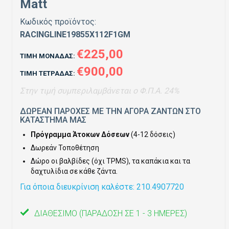
Matt
Κωδικός προϊόντος:
RΑCΙΝGLΙΝΕ19855Χ112F1GΜ
€225,00
ΤΙΜΉ ΜΟΝΆΔΑΣ:
€900,00
ΤΙΜΉ ΤΕΤΡΆΔΑΣ:
Στην τιμή συμπεριλαμβάνεται ο Φ.Π.Α. 24%
ΔΩΡΕΑΝ ΠΑΡΟΧΕΣ ΜΕ ΤΗΝ ΑΓΟΡΑ ΖΑΝΤΩΝ ΣΤΟ
ΚΑΤΑΣΤΗΜΑ ΜΑΣ
Πρόγραμμα Άτοκων Δόσεων
(4-12 δόσεις)
Δωρεάν Τοποθέτηση
Δώρο οι βαλβίδες (όχι TPMS), τα καπάκια και τα
δαχτυλίδια σε κάθε ζάντα.
Για όποια διευκρίνιση καλέστε: 210.4907720
ΔΙΑΘΈΣΙΜΟ
(ΠΑΡΆΔΟΣΗ ΣΕ 1 - 3 ΗΜΈΡΕΣ)