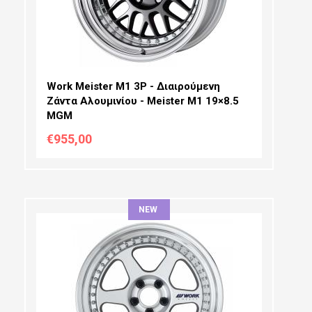
OFFSET:
Work Meister M1 3P - Διαιρούμενη
Ζάντα Αλουμινίου - Meister M1 19×8.5
MGM
€955,00
NEW
ΔΙΆΜΕΤΡΟΣ:
ΠΛΆΤΟΣ:
PCD SELECTION: