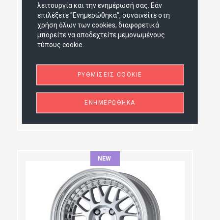
λειτουργία και την ενημέρωσή σας. Εάν
PCD SELECTION:
επιλέξετε "Ενημερώθηκα", συναινείτε στη
χρήση όλων των cookies, διαφορετικά
OFFSET:
μπορείτε να αποδεχτείτε μεμονωμένους
τύπους cookie.
Work Zeast BSTX 2P - Διαιρούμενη
ΡΥΘΜΊΣΕΙΣ COOKIE
Ζάντα Αλουμινίου - Zeast ΒSTX 19×8.5
BSB
ΕΝΗΜΕΡΏΘΗΚΑ
€835,00
NEW
ΔΙΆΜΕΤΡΟΣ:
ΠΛΆΤΟΣ: