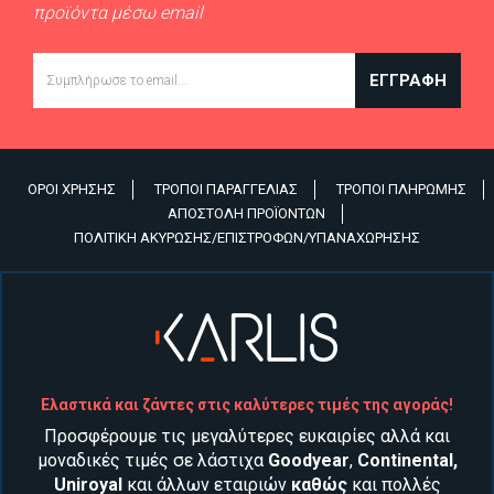
προϊόντα μέσω email
Email
ΕΓΓΡΑΦΉ
ΌΡΟΙ ΧΡΉΣΗΣ
ΤΡΌΠΟΙ ΠΑΡΑΓΓΕΛΊΑΣ
ΤΡΌΠΟΙ ΠΛΗΡΩΜΉΣ
Υποσέλιδο
ΑΠΟΣΤΟΛΉ ΠΡΟΪΌΝΤΩΝ
ΠΟΛΙΤΙΚΉ ΑΚΎΡΩΣΗΣ/ΕΠΙΣΤΡΟΦΏΝ/ΥΠΑΝΑΧΏΡΗΣΗΣ
Ελαστικά και ζάντες στις καλύτερες τιμές της αγοράς!
Προσφέρουμε τις μεγαλύτερες ευκαιρίες αλλά και
μοναδικές τιμές σε λάστιχα
Goodyear
,
Continental
,
Uniroyal
και άλλων εταιριών
καθώς
και
πολλές