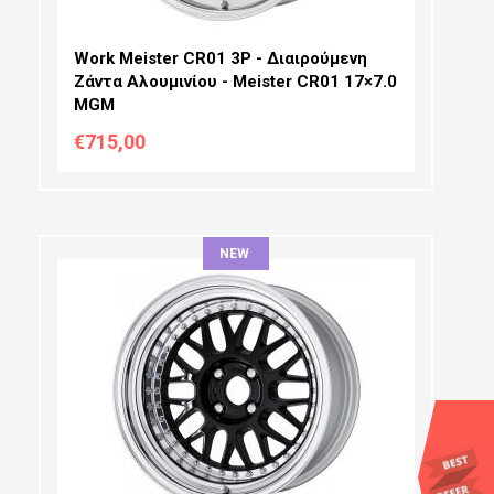
Work Meister CR01 3P - Διαιρούμενη
Ζάντα Αλουμινίου - Meister CR01 17×7.0
MGM
€715,00
NEW
ΔΙΆΜΕΤΡΟΣ:
ΠΛΆΤΟΣ:
PCD SELECTION:
OFFSET: