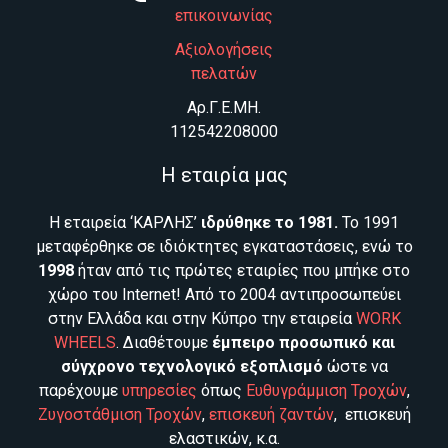
επικοινωνίας
Αξιολογήσεις
πελατών
Aρ.Γ.Ε.ΜΗ.
112542208000
Η εταιρία μας
Η εταιρεία ‘ΚΑΡΛΗΣ’
ιδρύθηκε το 1981.
Το 1991
μεταφέρθηκε σε ιδιόκτητες εγκαταστάσεις, ενώ το
1998
ήταν από τις πρώτες εταιρίες που μπήκε στο
χώρο του Internet! Από το 2004 αντιπροσωπεύει
στην Ελλάδα και στην Κύπρο την εταιρεία
WORK
WHEELS
. Διαθέτουμε
έμπειρο προσωπικό και
σύγχρονο τεχνολογικό εξοπλισμό
ώστε να
παρέχουμε
υπηρεσίες
όπως
Ευθυγράμμιση Τροχών
,
Ζυγοστάθμιση Τροχών
,
επισκευή ζαντών
, επισκευή
ελαστικών, κ.α.