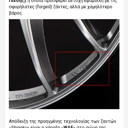
Πίεσης)
, η οποία προσφέρει αντοχή εφάμιλλη με τις
σφυρήλατες (forged) ζάντες, αλλά με χαμηλότερο
βάρος.
Απόδειξη της προηγμένης τεχνολογίας των ζαντών
«Shigoku» είναι η χάραξη «
WAE
» στο σώμα της