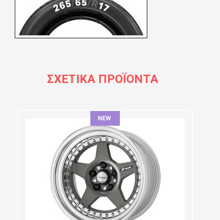
ΣΧΕΤΙΚΆ ΠΡΟΪΌΝΤΑ
NEW
ΔΙΆΜΕΤΡΟΣ:
ΠΛΆΤΟΣ:
PCD SELECTION:
OFFSET: