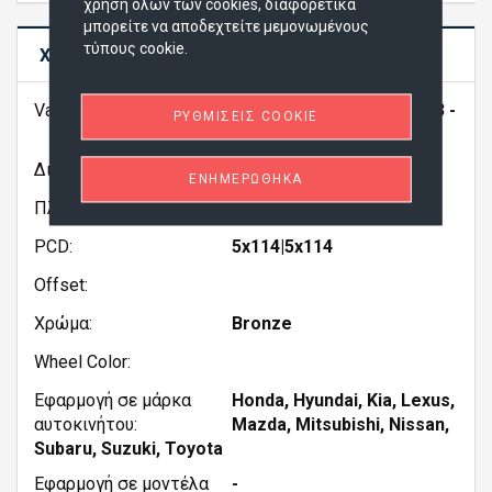
χρήση όλων των cookies, διαφορετικά
μπορείτε να αποδεχτείτε μεμονωμένους
τύπους cookie.
ΧΑΡΑΚΤΗΡΙΣΤΙΚΆ
Variation:
17x7.0 (Semi 53) 5H-114.3 -
ΡΥΘΜΊΣΕΙΣ COOKIE
AMG
Διάμετρος:
17|17"
ΕΝΗΜΕΡΏΘΗΚΑ
Πλάτος:
70|7"
PCD:
5x114|5x114
Offset:
Χρώμα:
Bronze
Wheel Color:
Εφαρμογή σε μάρκα
Honda, Hyundai, Kia, Lexus,
αυτοκινήτου:
Mazda, Mitsubishi, Nissan,
Subaru, Suzuki, Toyota
Εφαρμογή σε μοντέλα
-