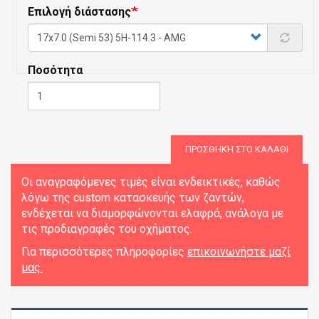
Επιλογή διάστασης
Ποσότητα
ΠΡΟΣΘΉΚΗ ΣΤΟ ΚΑΛΆΘΙ
Οι αναγραφόμενες τιμές είναι ενδεικτικές, καθώς
λόγω της custom κατασκευής των ζαντών,
ενδέχεται να διαμορφώνονται ελαφρά, ανάλογα με
τις προδιαγραφές του οχήματος.
Για περισσότερες πληροφορίες
επικοινωνήστε μαζί
μας.