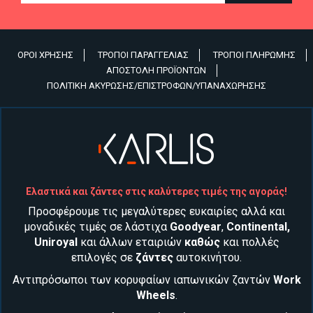
ΌΡΟΙ ΧΡΉΣΗΣ
ΤΡΌΠΟΙ ΠΑΡΑΓΓΕΛΊΑΣ
ΤΡΌΠΟΙ ΠΛΗΡΩΜΉΣ
Υποσέλιδο
ΑΠΟΣΤΟΛΉ ΠΡΟΪΌΝΤΩΝ
ΠΟΛΙΤΙΚΉ ΑΚΎΡΩΣΗΣ/ΕΠΙΣΤΡΟΦΏΝ/ΥΠΑΝΑΧΏΡΗΣΗΣ
Ελαστικά και ζάντες στις καλύτερες τιμές της αγοράς!
Προσφέρουμε τις μεγαλύτερες ευκαιρίες αλλά και
μοναδικές τιμές σε λάστιχα
Goodyear
,
Continental
,
Uniroyal
και άλλων εταιριών
καθώς
και
πολλές
επιλογές σε
ζάντες
αυτοκινήτου
.
Αντιπρόσωποι των κορυφαίων ιαπωνικών ζαντών
Work
Wheels
.