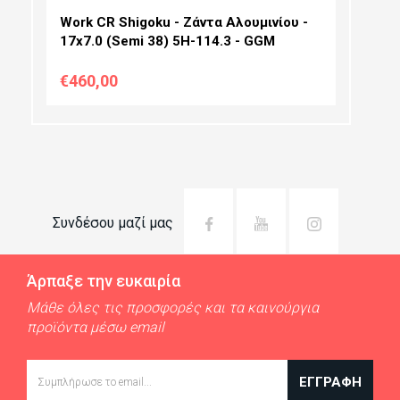
Work CR Shigoku - Ζάντα Αλουμινίου -
17x7.0 (Semi 38) 5H-114.3 - GGM
€460,00
Συνδέσου μαζί μας
Άρπαξε την ευκαιρία
Μάθε όλες τις προσφορές και τα καινούργια
προϊόντα μέσω email
Email
ΕΓΓΡΑΦΉ