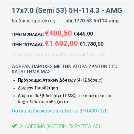
17x7.0 (Semi 53) 5H-114.3 - AMG
Κωδικός προϊόντος:
shi-1770-53-5h114-amg
€400,50
€445,00
ΤΙΜΉ ΜΟΝΆΔΑΣ:
€1.602,00
€1.780,00
ΤΙΜΉ ΤΕΤΡΆΔΑΣ:
Στην τιμή συμπεριλαμβάνεται ο Φ.Π.Α. 24%
ΔΩΡΕΑΝ ΠΑΡΟΧΕΣ ΜΕ ΤΗΝ ΑΓΟΡΑ ΖΑΝΤΩΝ ΣΤΟ
ΚΑΤΑΣΤΗΜΑ ΜΑΣ
Πρόγραμμα Άτοκων Δόσεων
(4-12 δόσεις)
Δωρεάν Τοποθέτηση
Δώρο οι βαλβίδες (όχι TPMS), τα καπάκια και τα
δαχτυλίδια σε κάθε ζάντα.
Για όποια διευκρίνιση καλέστε: 210.4907720
ΔΙΑΘΈΣΙΜΟ
(ΚΑΤΌΠΙΝ ΠΑΡΑΓΓΕΛΊΑΣ)