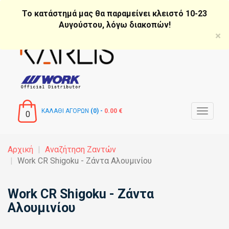
Παράκαμψη
Το κατάστημά μας θα παραμείνει κλειστό 10-23
προς
Αυγούστου, λόγω διακοπών!
το
×
κυρίως
περιεχόμενο
ΚΑΛΑΘΙ ΑΓΟΡΩΝ
(0) -
0.00 €
Toggle
0
navigat
Αρχική
Αναζήτηση Ζαντών
Work CR Shigoku - Ζάντα Αλουμινίου
Work CR Shigoku - Ζάντα
Αλουμινίου