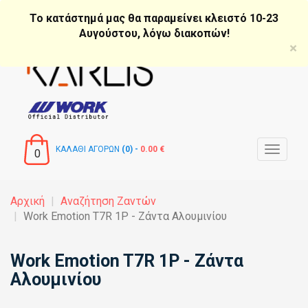
Παράκαμψη
Το κατάστημά μας θα παραμείνει κλειστό 10-23
προς
Αυγούστου, λόγω διακοπών!
το
×
κυρίως
περιεχόμενο
ΚΑΛΑΘΙ ΑΓΟΡΩΝ
(0) -
0.00 €
Toggle
0
navigat
Αρχική
Αναζήτηση Ζαντών
Work Emotion T7R 1P - Ζάντα Αλουμινίου
Work Emotion T7R 1P - Ζάντα
Αλουμινίου