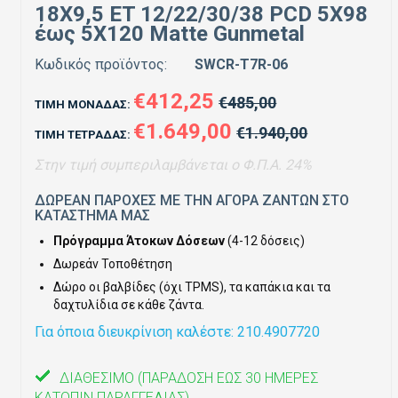
18X9,5 ET 12/22/30/38 PCD 5X98
έως 5X120 Matte Gunmetal
Κωδικός προϊόντος:
SWCR-T7R-06
€412,25
€485,00
ΤΙΜΉ ΜΟΝΆΔΑΣ:
€1.649,00
€1.940,00
ΤΙΜΉ ΤΕΤΡΆΔΑΣ:
Στην τιμή συμπεριλαμβάνεται ο Φ.Π.Α. 24%
ΔΩΡΕΑΝ ΠΑΡΟΧΕΣ ΜΕ ΤΗΝ ΑΓΟΡΑ ΖΑΝΤΩΝ ΣΤΟ
ΚΑΤΑΣΤΗΜΑ ΜΑΣ
Πρόγραμμα Άτοκων Δόσεων
(4-12 δόσεις)
Δωρεάν Τοποθέτηση
Δώρο οι βαλβίδες (όχι TPMS), τα καπάκια και τα
δαχτυλίδια σε κάθε ζάντα.
Για όποια διευκρίνιση καλέστε: 210.4907720
ΔΙΑΘΈΣΙΜΟ
(ΠΑΡΆΔΟΣΗ ΈΩΣ 30 ΗΜΈΡΕΣ
ΚΑΤΌΠΙΝ ΠΑΡΑΓΓΕΛΊΑΣ)