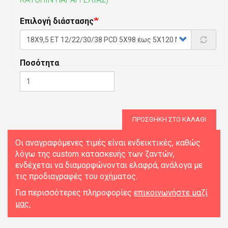
Επιλογή διάστασης
Ποσότητα
ΠΡΟΣΘΉΚΗ ΣΤΟ ΚΑΛΆΘΙ
Οι αναγραφόμενες τιμές είναι ενδεικτικές, καθώς
λόγω της custom κατασκευής των ζαντών,
ενδέχεται να διαμορφώνονται ελαφρά, ανάλογα με
τις προδιαγραφές του οχήματος.
Για περισσότερες πληροφορίες
επικοινωνήστε μαζί
μας.