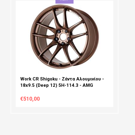
ΔΙΆΜΕΤΡΟΣ:
ΠΛΆΤΟΣ:
PCD SELECTION:
OFFSET:
Work CR Shigoku - Ζάντα Αλουμινίου -
18x9.5 (Deep 12) 5H-114.3 - AMG
€510,00