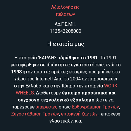
Αξιολογήσεις
πελατών
Aρ.Γ.Ε.ΜΗ.
112542208000
Η εταιρία μας
Η εταιρεία ‘ΚΑΡΛΗΣ’
ιδρύθηκε το 1981.
Το 1991
μεταφέρθηκε σε ιδιόκτητες εγκαταστάσεις, ενώ το
1998
ήταν από τις πρώτες εταιρίες που μπήκε στο
χώρο του Internet! Από το 2004 αντιπροσωπεύει
στην Ελλάδα και στην Κύπρο την εταιρεία
WORK
WHEELS
. Διαθέτουμε
έμπειρο προσωπικό και
σύγχρονο τεχνολογικό εξοπλισμό
ώστε να
παρέχουμε
υπηρεσίες
όπως
Ευθυγράμμιση Τροχών
,
Ζυγοστάθμιση Τροχών
,
επισκευή ζαντών
, επισκευή
ελαστικών, κ.α.