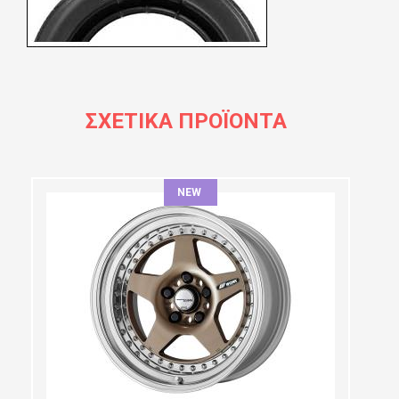
ΣΧΕΤΙΚΆ ΠΡΟΪΌΝΤΑ
NEW
ΔΙΆΜΕΤΡΟΣ:
ΠΛΆΤΟΣ:
PCD SELECTION:
OFFSET: