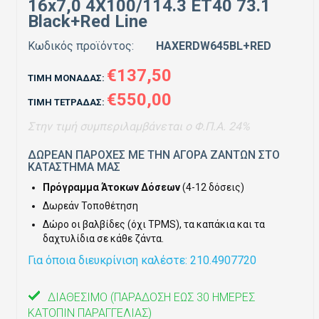
16x7,0 4X100/114.3 ET40 73.1
Black+Red Line
Κωδικός προϊόντος:
ΗΑΧΕRDW645ΒL+RΕD
€137,50
ΤΙΜΉ ΜΟΝΆΔΑΣ:
€550,00
ΤΙΜΉ ΤΕΤΡΆΔΑΣ:
Στην τιμή συμπεριλαμβάνεται ο Φ.Π.Α. 24%
ΔΩΡΕΑΝ ΠΑΡΟΧΕΣ ΜΕ ΤΗΝ ΑΓΟΡΑ ΖΑΝΤΩΝ ΣΤΟ
ΚΑΤΑΣΤΗΜΑ ΜΑΣ
Πρόγραμμα Άτοκων Δόσεων
(4-12 δόσεις)
Δωρεάν Τοποθέτηση
Δώρο οι βαλβίδες (όχι TPMS), τα καπάκια και τα
δαχτυλίδια σε κάθε ζάντα.
Για όποια διευκρίνιση καλέστε: 210.4907720
ΔΙΑΘΈΣΙΜΟ
(ΠΑΡΆΔΟΣΗ ΈΩΣ 30 ΗΜΈΡΕΣ
ΚΑΤΌΠΙΝ ΠΑΡΑΓΓΕΛΊΑΣ)