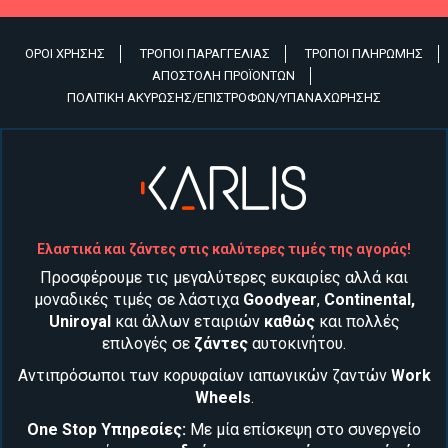
ΌΡΟΙ ΧΡΉΣΗΣ
ΤΡΌΠΟΙ ΠΑΡΑΓΓΕΛΊΑΣ
ΤΡΌΠΟΙ ΠΛΗΡΩΜΉΣ
Υποσέλιδο
ΑΠΟΣΤΟΛΉ ΠΡΟΪΌΝΤΩΝ
ΠΟΛΙΤΙΚΉ ΑΚΎΡΩΣΗΣ/ΕΠΙΣΤΡΟΦΏΝ/ΥΠΑΝΑΧΏΡΗΣΗΣ
Ελαστικά και ζάντες στις καλύτερες τιμές της αγοράς!
Προσφέρουμε τις μεγαλύτερες ευκαιρίες αλλά και
μοναδικές τιμές σε λάστιχα
Goodyear
,
Continental
,
Uniroyal
και άλλων εταιριών
καθώς
και
πολλές
επιλογές σε
ζάντες
αυτοκινήτου
.
Αντιπρόσωποι των κορυφαίων ιαπωνικών ζαντών
Work
Wheels
.
One Stop Υπηρεσίες:
Με μία επίσκεψη στο συνεργείο