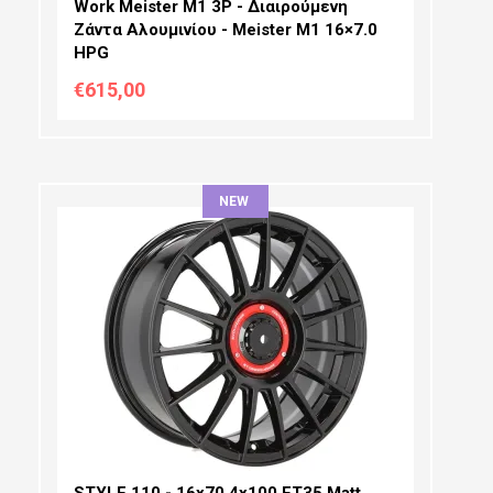
Work Meister M1 3P - Διαιρούμενη
Ζάντα Αλουμινίου - Meister M1 16×7.0
HPG
€615,00
NEW
ΔΙΆΜΕΤΡΟΣ:
ΠΛΆΤΟΣ:
PCD SELECTION:
OFFSET:
STYLE 110 - 16x70 4x100 ET35 Matt