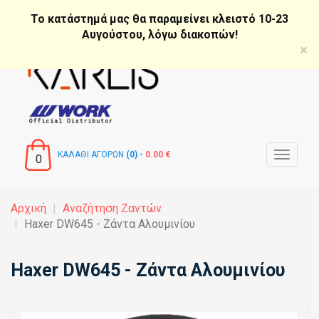
Παράκαμψη
Το κατάστημά μας θα παραμείνει κλειστό 10-23
προς
Αυγούστου, λόγω διακοπών!
το
×
κυρίως
περιεχόμενο
ΚΑΛΑΘΙ ΑΓΟΡΩΝ
(0) -
0.00 €
Toggle
0
navigat
Αρχική
Αναζήτηση Ζαντών
Haxer DW645 - Ζάντα Αλουμινίου
Haxer DW645 - Ζάντα Αλουμινίου