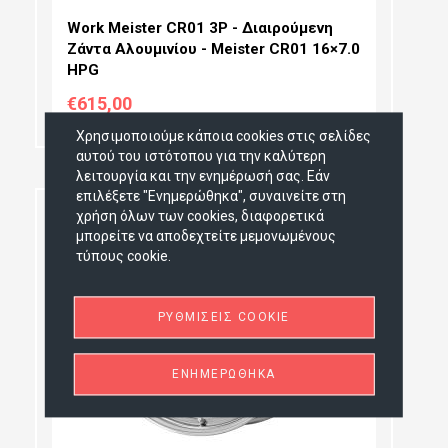
Work Meister CR01 3P - Διαιρούμενη
Ζάντα Αλουμινίου - Meister CR01 16×7.0
HPG
€615,00
Χρησιμοποιούμε κάποια cookies στις σελίδες
αυτού του ιστότοπου για την καλύτερη
λειτουργία και την ενημέρωσή σας. Εάν
επιλέξετε "Ενημερώθηκα", συναινείτε στη
NEW
χρήση όλων των cookies, διαφορετικά
μπορείτε να αποδεχτείτε μεμονωμένους
τύπους cookie.
ΔΙΆΜΕΤΡΟΣ:
ΠΛΆΤΟΣ:
ΡΥΘΜΊΣΕΙΣ COOKIE
PCD SELECTION:
OFFSET:
ΕΝΗΜΕΡΏΘΗΚΑ