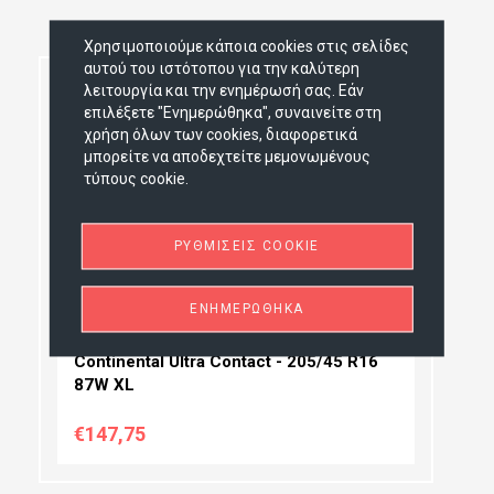
Χρησιμοποιούμε κάποια cookies στις σελίδες
αυτού του ιστότοπου για την καλύτερη
NEW
λειτουργία και την ενημέρωσή σας. Εάν
επιλέξετε "Ενημερώθηκα", συναινείτε στη
χρήση όλων των cookies, διαφορετικά
μπορείτε να αποδεχτείτε μεμονωμένους
ΠΛΆΤΟΣ:
τύπους cookie.
ΠΡΟΦΊΛ:
ΔΙΆΜΕΤΡΟΣ:
ΡΥΘΜΊΣΕΙΣ COOKIE
ΕΝΗΜΕΡΏΘΗΚΑ
Continental Ultra Contact - 205/45 R16
87W XL
€147,75