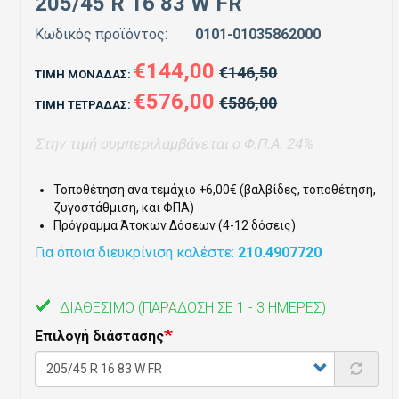
205/45 R 16 83 W FR
Κωδικός προϊόντος:
0101-01035862000
€144,00
€146,50
ΤΙΜΉ ΜΟΝΆΔΑΣ:
€576,00
€586,00
ΤΙΜΉ ΤΕΤΡΆΔΑΣ:
Στην τιμή συμπεριλαμβάνεται ο Φ.Π.Α. 24%
Τοποθέτηση ανα τεμάχιο +6,00€ (βαλβίδες, τοποθέτηση,
ζυγοστάθμιση, και ΦΠΑ)
Πρόγραμμα Άτοκων Δόσεων (4-12 δόσεις)
Για όποια διευκρίνιση καλέστε:
210.4907720
ΔΙΑΘΈΣΙΜΟ
(ΠΑΡΆΔΟΣΗ ΣΕ 1 - 3 ΗΜΈΡΕΣ)
Επιλογή διάστασης